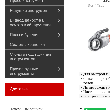
Пресс-инструмент
449
RG-44933
Режущий инструмент
Видеодиагностика,
осмотр и обнаружение
Пилы и бурение
Системы хранения
Столы и подставки для
инструментов
Прочие ручные
инструменты
Для быстрой и 
Фиксация резь
голов
Литая рукоять 
Доставка
Чистый и ровн
Быстрый съем и
Почему Вы решили