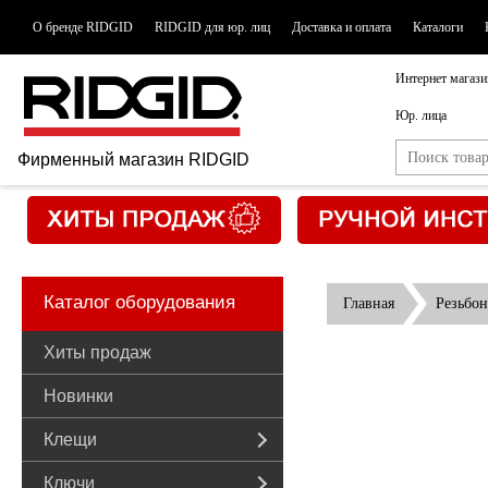
О бренде RIDGID
RIDGID для юр. лиц
Доставка и оплата
Каталоги
Интернет магази
Юр. лица
Фирменный магазин RIDGID
Каталог оборудования
Главная
Резьбон
Хиты продаж
Новинки
Клещи
Ключи