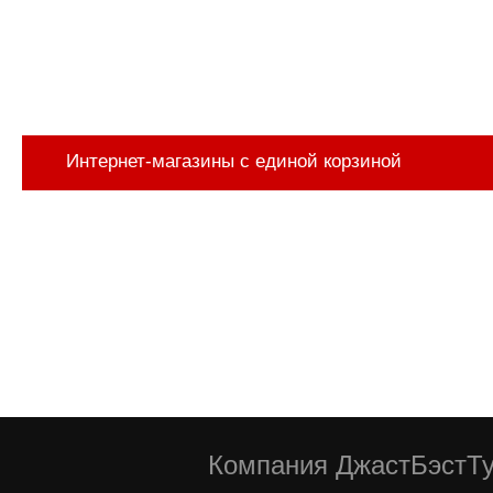
Интернет-магазины с единой корзиной
Компания ДжастБэстТу