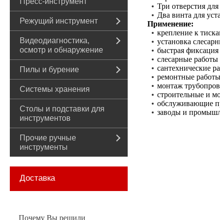
Пресс-инструмент
Три отверстия для
Два винта для уст
Режущий инструмент
Применение:
крепление к тиск
Видеодиагностика,
установка слесарн
осмотр и обнаружение
быстрая фиксация 
слесарные работы
сантехнические р
Пилы и бурение
ремонтные работы
монтаж трубопров
Системы хранения
строительные и м
обслуживающие 
Столы и подставки для
заводы и промыш
инструментов
Прочие ручные
инструменты
Доставка
Почему Вы решили