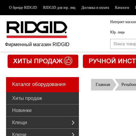
О бренде RIDGID
RIDGID для юр. лиц
Доставка и оплата
Каталоги
Интернет магази
Юр. лица
Фирменный магазин RIDGID
Каталог оборудования
Главная
Резьбон
Хиты продаж
Новинки
Клещи
Ключи