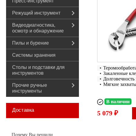
Пресс-инструмент
Режущий инструмент
Видеодиагностика,
осмотр и обнаружение
Пилы и бурение
Системы хранения
Столы и подставки для
Теромообработ
инструментов
Закаленные кл
Долговечность 
Мягкие захват
Прочие ручные
инструменты
В наличии
Доставка
5 079 ₽
Почему Вы решили