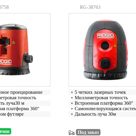
8758
RG-38763
нное проецирование
5 четких лазерных точек
тровая точность
Миллиметровая точность
ть луча30 м
Встроенная платформа 360°
ая платформа 360°
Самонивелирующаяся систе
ом футляре
Дальность луча 30м
ичии
Под заказ