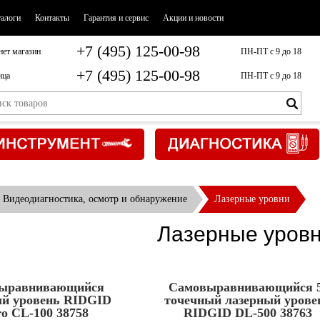
талоги
Контакты
Гарантия и сервис
Акции и новости
+7 (495) 125-00-98
нет магазин
ПН-ПТ с 9 до 18
+7 (495) 125-00-98
ица
ПН-ПТ с 9 до 18
Видеодиагностика, осмотр и обнаружение
Лазерные уровни
Лазерные уров
ыравнивающийся
Самовыравнивающийся 5
ый уровень RIDGID
точечный лазерный урове
ro CL-100 38758
RIDGID DL-500 38763