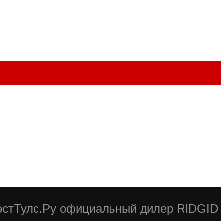
стТулс.Ру официальный дилер RIDGID 