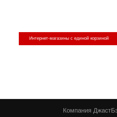
Интернет-магазины с единой корзиной
Компания ДжастБэ