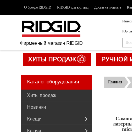
О бренде RIDGID
RIDGID для юр. лиц
Доставка и оплата
Ка
Интер
Юр. л
Фирменный магазин RIDGID
Каталог оборудования
Главная
Хиты продаж
Новинки
Самов
Клещи
лазерн
mic
Ключи