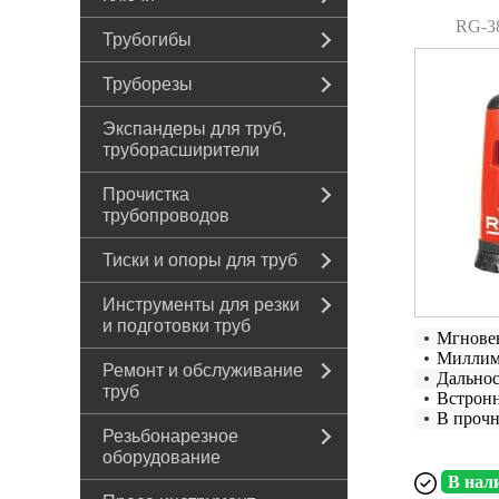
RG-3
Трубогибы
Труборезы
Экспандеры для труб,
труборасширители
Прочистка
трубопроводов
Тиски и опоры для труб
Инструменты для резки
и подготовки труб
Мгнове
Миллиме
Ремонт и обслуживание
Дальнос
труб
Встронн
В прочн
Резьбонарезное
оборудование
В нал