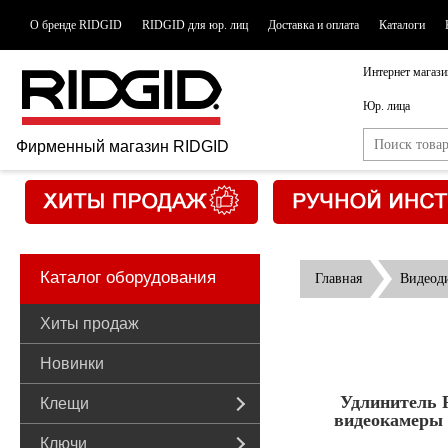
О бренде RIDGID
RIDGID для юр. лиц
Доставка и оплата
Каталоги
Интернет магази
Юр. лица
Фирменный магазин RIDGID
Каталог оборудования
Главная
Видеоди
Хиты продаж
Новинки
Удлинитель 
Клещи
видеокамеры 
Ключи