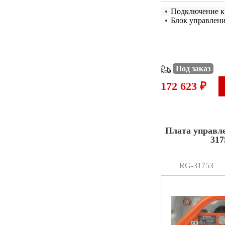
Подключение к
Блок управлен
Под заказ
172 623 ₽
Плата управл
317
RG-31753