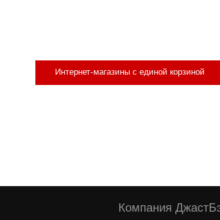
Интернет-магазины с единой корзиной
Компания ДжастБэ