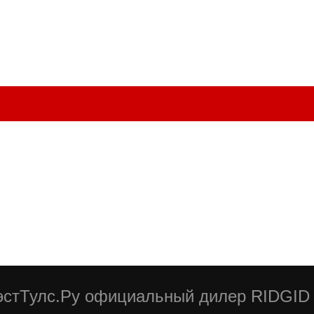
стТулс.Ру официальный дилер RIDGID 