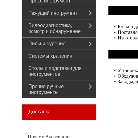
Пресс-инструмент
Режущий инструмент
Видеодиагностика,
Кольцо д
осмотр и обнаружение
Поставля
Изготовл
Пилы и бурение
Системы хранения
Столы и подставки для
Установк
инструментов
Обслужи
Заводы, 
Прочие ручные
инструменты
Доставка
Почему Вы решили