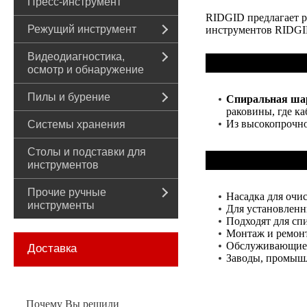
Пресс-инструмент
RIDGID предлагает р
Режущий инструмент
инструментов RIDGID
Видеодиагностика,
осмотр и обнаружение
Пилы и бурение
Спиральная ша
раковины, где к
Из высокопрочно
Системы хранения
Столы и подставки для
инструментов
Прочие ручные
Насадка для очи
инструменты
Для установленн
Подходят для спи
Монтаж и ремонт
Обслуживающие
Доставка
Заводы, промышл
Почему Вы решили