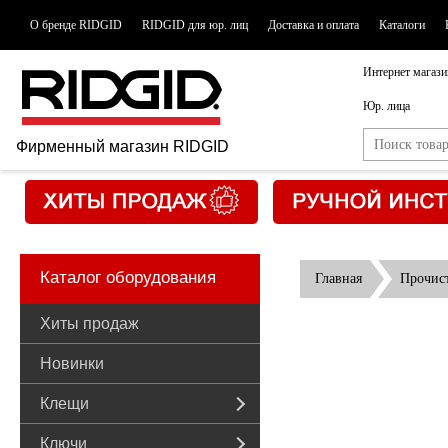
О бренде RIDGID
RIDGID для юр. лиц
Доставка и оплата
Каталоги
Интернет магази
Юр. лица
Фирменный магазин RIDGID
Каталог оборудования
Главная
Прочис
Хиты продаж
Новинки
Клещи
Ключи