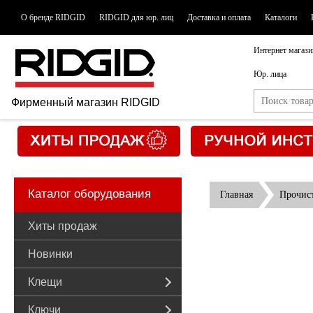
О бренде RIDGID
RIDGID для юр. лиц
Доставка и оплата
Каталоги
Интернет магази
Юр. лица
Фирменный магазин RIDGID
Каталог оборудования
Главная
Прочис
Хиты продаж
Новинки
Клещи
Ключи