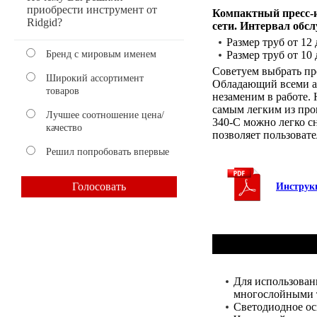
приобрести инструмент от
Компактный пресс-и
Ridgid?
сети. Интервал обсл
Размер труб от 12
Бренд с мировым именем
Размер труб от 10
Советуем выбрать пре
Широкий ассортимент
Обладающий всеми а
товаров
незаменим в работе.
самым легким из про
Лучшее соотношение цена/
340-C можно легко с
качество
позволяет пользовате
Решил попробовать впервые
Инструкц
Для использован
многослойными 
Светодиодное ос