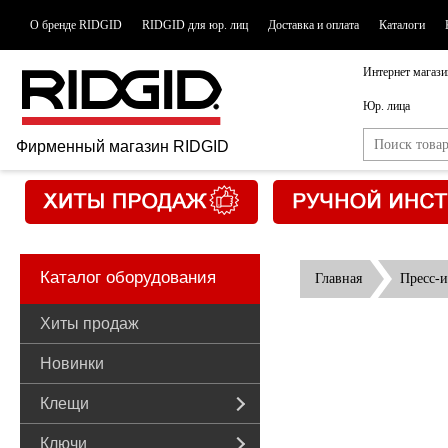
О бренде RIDGID
RIDGID для юр. лиц
Доставка и оплата
Каталоги
Интернет магази
Юр. лица
Фирменный магазин RIDGID
Каталог оборудования
Главная
Пресс-
Хиты продаж
Новинки
Клещи
Ключи