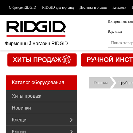
О бренде RIDGID
RIDGID для юр. лиц
Доставка и оплата
Каталоги
Интернет магази
Юр. лица
Фирменный магазин RIDGID
Каталог оборудования
Главная
Трубор
Хиты продаж
Новинки
Клещи
Ключи