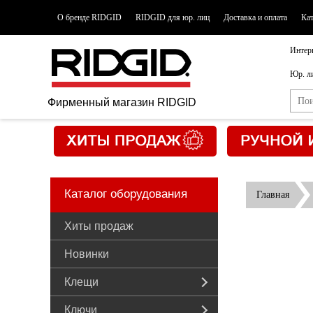
О бренде RIDGID
RIDGID для юр. лиц
Доставка и оплата
Ка
Интер
Юр. л
Фирменный магазин RIDGID
Каталог оборудования
Главная
Хиты продаж
Новинки
Клещи
Ключи