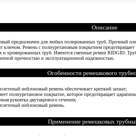
Описание
вый предназначен для любых полированных труб. Прочный пле
ат ключом. Ремень с полиуретановым покрытием предотвращает 
 и хромированных труб. Имеются сменные ремни RIDGID. Тру
лепной прочностью и эксплуатационной надежностью.
Особенности ремешкового трубно
плетеный нейлоновый ремень обеспечивает крепкий захват;
меет полиуретановое покрытие, которое предотвращает царапин
чная рукоятка двутаврового сечения;
плетеный нейлоновый ремень.
Применение ремешковых трубны