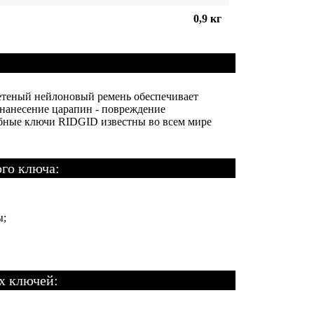
0,9 кг
теный нейлоновый ремень обеспечивает
нанесение царапин - повреждение
бные ключи RIDGID известны во всем мире
го ключа:
ы;
х ключей: