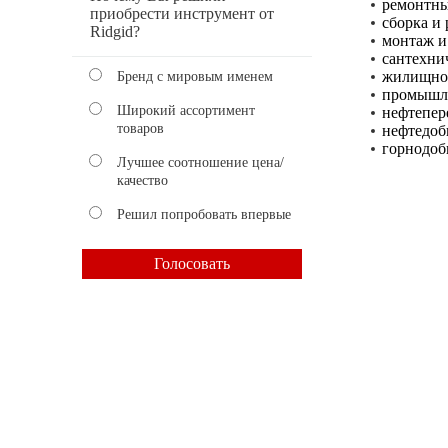
ремонтны
приобрести инструмент от
сборка и
Ridgid?
монтаж и
сантехни
жилищно-
Бренд с мировым именем
промышле
Широкий ассортимент
нефтепер
товаров
нефтедоб
горнодоб
Лучшее соотношение цена/
качество
Решил попробовать впервые