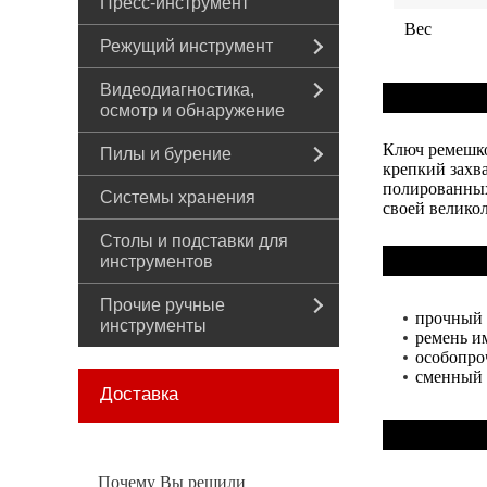
Пресс-инструмент
Вес
Режущий инструмент
Видеодиагностика,
осмотр и обнаружение
Ключ ремешко
Пилы и бурение
крепкий захв
полированных
Системы хранения
своей велико
Столы и подставки для
инструментов
Прочие ручные
прочный 
инструменты
ремень и
особопро
сменный 
Доставка
Почему Вы решили