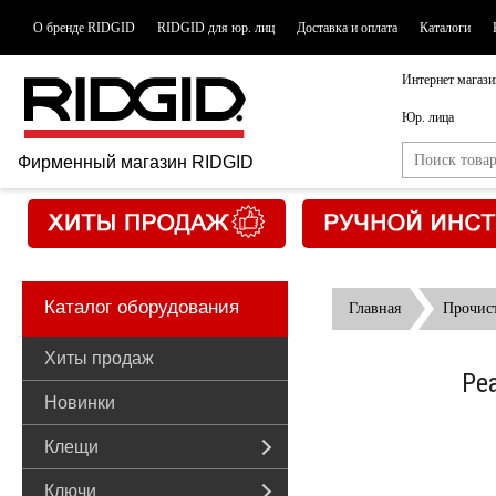
О бренде RIDGID
RIDGID для юр. лиц
Доставка и оплата
Каталоги
Интернет магази
Юр. лица
Фирменный магазин RIDGID
Каталог оборудования
Главная
Прочис
Хиты продаж
Ре
Новинки
Клещи
Ключи