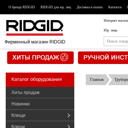
О бренде RIDGID
RIDGID для юр. лиц
Доставка и оплата
Каталоги
Интернет магази
Юр. лица
Фирменный магазин RIDGID
Каталог оборудования
Главная
Трубор
Хиты продаж
Новинки
Клещи
Ключи