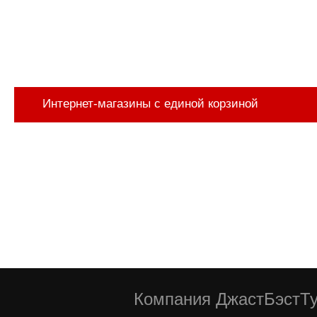
Интернет-магазины с единой корзиной
Компания ДжастБэстТу