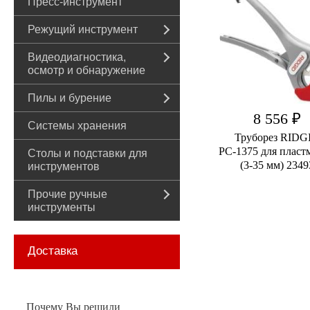
Пресс-инструмент
Режущий инструмент
Видеодиагностика,
осмотр и обнаружение
Пилы и бурение
8 556 ₽
Системы хранения
Труборез RIDG
РС-1375 для пласт
Столы и подставки для
(3-35 мм) 2349
инструментов
Прочие ручные
инструменты
Доставка
Почему Вы решили