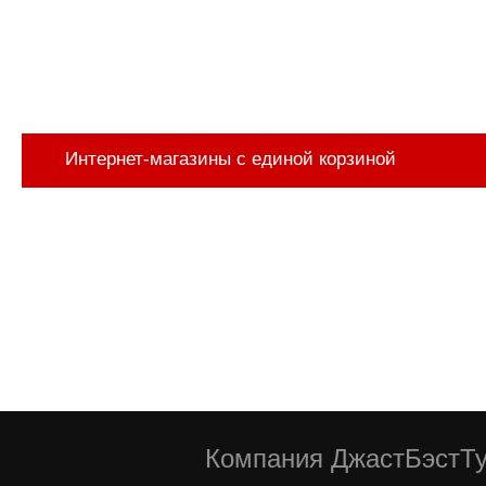
Интернет-магазины с единой корзиной
Компания ДжастБэстТу