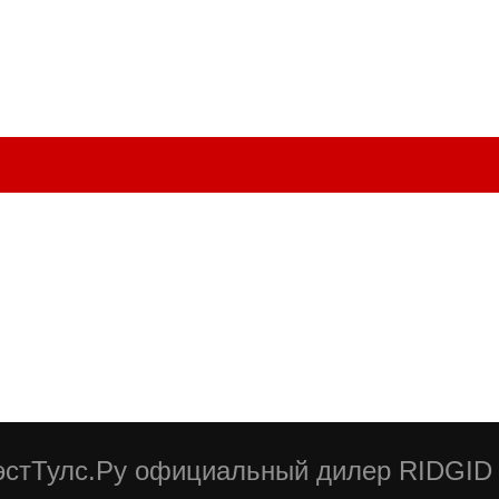
стТулс.Ру официальный дилер RIDGID 