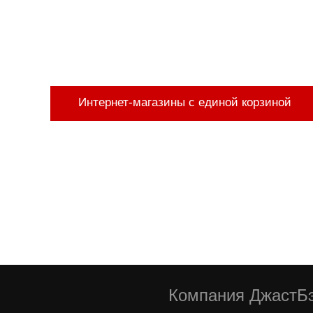
Интернет-магазины с единой корзиной
Компания ДжастБэ