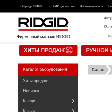
О бренде RIDGID
RIDGID для юр. лиц
Доставка и оплата
Ка
Интер
Юр. л
Фирменный магазин RIDGID
Каталог оборудования
Главная
Хиты продаж
Новинки
Клещи
Ключи