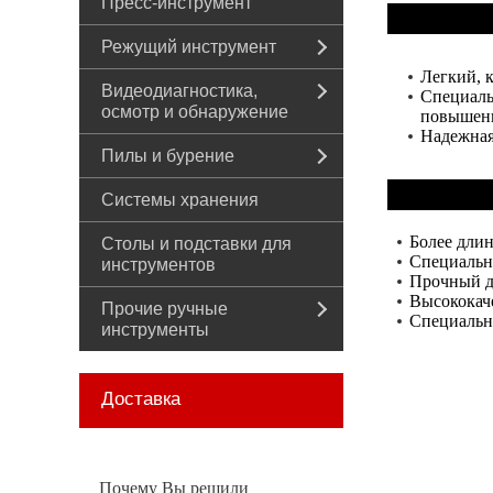
Пресс-инструмент
Режущий инструмент
Легкий, 
Видеодиагностика,
Специаль
осмотр и обнаружение
повышенн
Надежная
Пилы и бурение
Системы хранения
Более длин
Столы и подставки для
Специальн
инструментов
Прочный д
Высококач
Прочие ручные
Специальн
инструменты
Доставка
Почему Вы решили