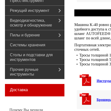
Пресс-инструмент
Режущий инструмент
Видеодиагностика,
Машина K-40 ровно р
осмотр и обнаружение
удобного доступа к 
шланг AUTOFEED® пра
Пилы и бурение
шланг по всей длине
Системы хранения
Портативная электри
сточных сетей.
Столы и подставки для
Тросы толщиной 14"
инструментов
Тросы толщиной 516
Тросы толщиной 38"
Прочие ручные
инструменты
Инструкц
Доставка
Брошюра 
Почему Вы решили