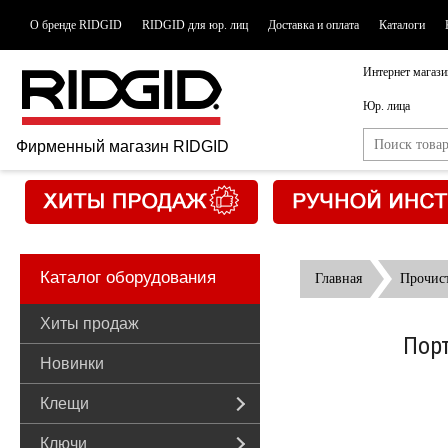
О бренде RIDGID
RIDGID для юр. лиц
Доставка и оплата
Каталоги
Интернет магази
Юр. лица
Фирменный магазин RIDGID
Каталог оборудования
Главная
Прочис
Хиты продаж
Порт
Новинки
Клещи
Ключи