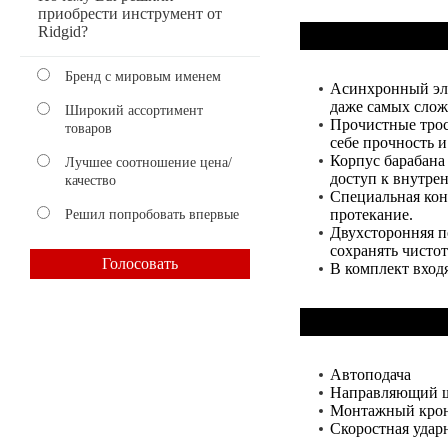
приобрести инструмент от
Ridgid?
Бренд с мировым именем
Асинхронный эле
даже самых слож
Широкий ассортимент
Прочистные трос
товаров
себе прочность 
Корпус барабана
Лучшее соотношение цена/
доступ к внутрен
качество
Специальная кон
протекание.
Решил попробовать впервые
Двухсторонняя п
сохранять чистот
В комплект вход
Автоподача
Направляющий 
Монтажный кро
Скоростная ударн