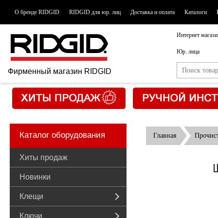
О бренде RIDGID
RIDGID для юр. лиц
Доставка и оплата
Каталоги
Интернет магази
Юр. лица
Фирменный магазин RIDGID
Каталог оборудования
Главная
Прочис
Хиты продаж
Ш
Новинки
Клещи
Ключи