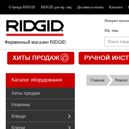
О бренде RIDGID
RIDGID для юр. лиц
Доставка и оплата
Каталоги
Интернет магази
Юр. лица
Фирменный магазин RIDGID
Каталог оборудования
Главная
Ремонт 
Хиты продаж
Новинки
Клещи
Ключи