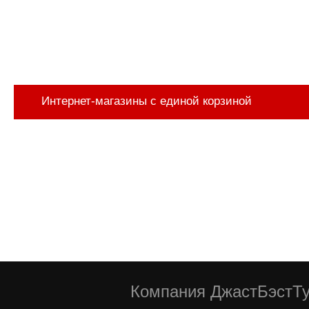
Интернет-магазины с единой корзиной
Компания ДжастБэстТу