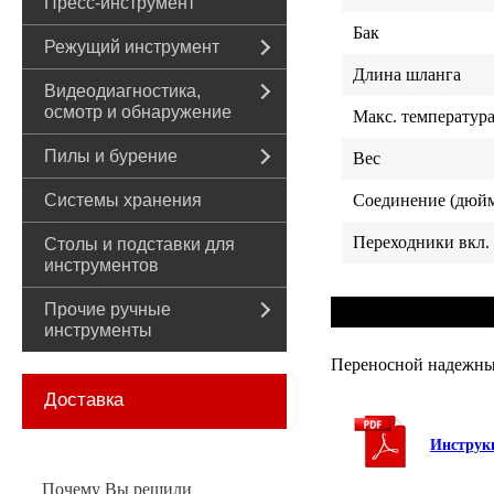
Пресс-инструмент
Бак
Режущий инструмент
Длина шланга
Видеодиагностика,
осмотр и обнаружение
Макс. температур
Пилы и бурение
Вес
Системы хранения
Соединение (дюй
Переходники вкл.
Столы и подставки для
инструментов
Прочие ручные
инструменты
Переносной надежный
Доставка
Инструкц
Почему Вы решили