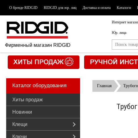
О бренде RIDGID
RIDGID для юр. лиц
Доставка и оплата
Каталоги
Интернет магази
Юр. лица
Фирменный магазин RIDGID
Каталог оборудования
Главная
Трубог
Хиты продаж
Трубог
Новинки
Клещи
Ключи