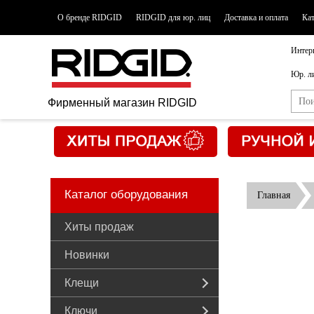
О бренде RIDGID
RIDGID для юр. лиц
Доставка и оплата
Ка
Интер
Юр. л
Фирменный магазин RIDGID
Каталог оборудования
Главная
Хиты продаж
Новинки
Клещи
Ключи