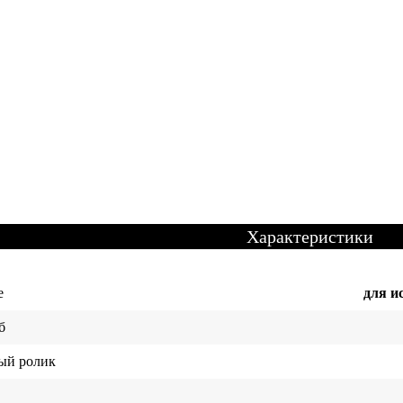
Характеристики
е
для и
б
ый ролик