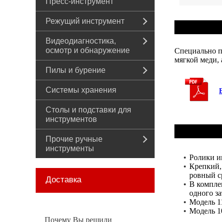
Пресс-инструмент
Режущий инструмент
Видеодиагностика,
осмотр и обнаружение
Специально п
мягкой меди,
Пилы и бурение
Системы хранения
Столы и подставки для
инструментов
Прочие ручные
инструменты
Ролики им
Крепкий,
ровный с
Доставка
В компле
одного з
Модель 11
Модель 1
Почему Вы решили