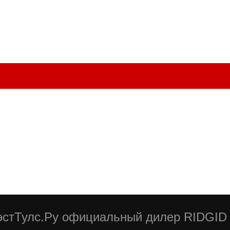
стТулс.Ру официальный дилер RIDGID 