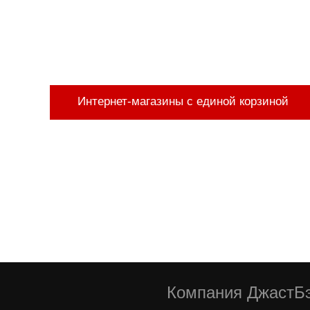
Интернет-магазины с единой корзиной
Компания ДжастБэ