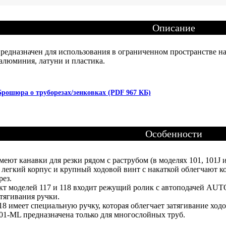
Описание
редназначен для использования в ограниченном пространстве на
 алюминия, латуни и пластика.
Брошюра о труборезах/зенковках (PDF 967 КБ)
Особенности
еют канавки для резки рядом с раструбом (в моделях 101, 101J и
 легкий корпус и крупный ходовой винт с накаткой облегчают ко
рез.
кт моделей 117 и 118 входит режущий ролик с автоподачей AU
атягивания ручки.
8 имеет специальную ручку, которая облегчает затягивание ходо
01-ML предназначена только для многослойных труб.