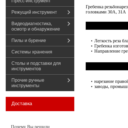
Пресс-инструмент
Гребенка резьбонарез
головками 30A, 31A
Режущий инструмент
Видеодиагностика,
осмотр и обнаружение
Пилы и бурение
Легкость реза бл
Гребенка изгото
Направление греб
Системы хранения
Столы и подставки для
инструментов
Прочие ручные
нарезание право
инструменты
заводы, промышл
Доставка
Почему Вы решили