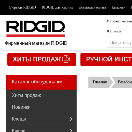
О бренде RIDGID
RIDGID для юр. лиц
Доставка и оплата
Каталоги
Интернет магази
Юр. лица
Фирменный магазин RIDGID
Каталог оборудования
Главная
Резьбон
Хиты продаж
Новинки
Клещи
Ключи