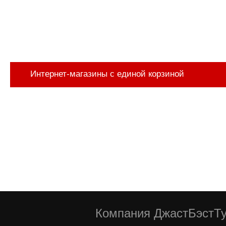
Интернет-магазины с единой корзиной
Компания ДжастБэстТу