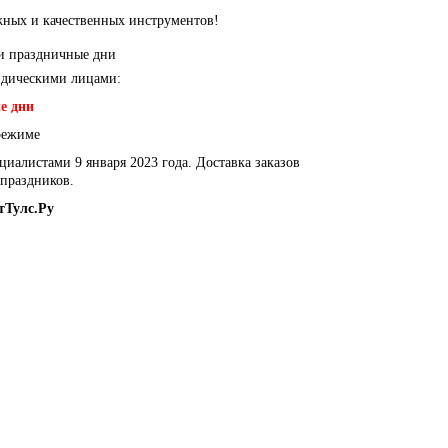
ежных и качественных инструментов!
 и праздничные дни
ридическими лицами:
е дни
 режиме
циалистами 9 января 2023 года. Доставка заказов
 праздников.
тТулс.Ру