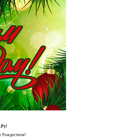
.Ру!
и Рождеством!