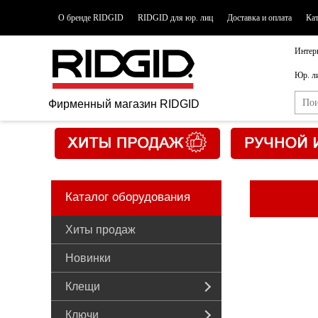
О бренде RIDGID
RIDGID для юр. лиц
Доставка и оплата
Ка
Интер
Юр. л
Фирменный магазин RIDGID
Каталог оборудования
Хиты продаж
Новинки
Клещи
Ключи