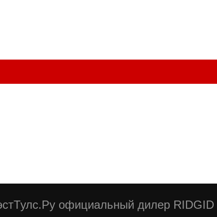
стТулс.Ру официальный дилер RIDGID 