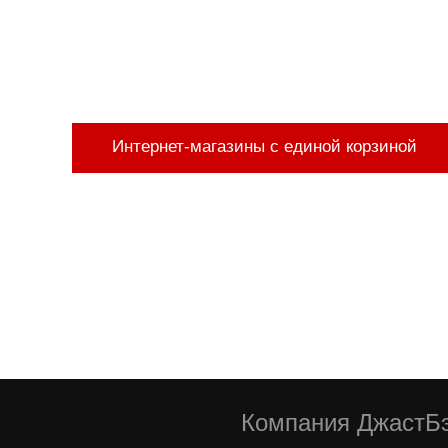
Интернет-магазины с единой корзиной
Компания ДжастБэ